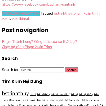
https://www.facebook.com/
bsphamxuantrinh
CƠ HỘI KINH DOANH
Tagged
bstrinhthuy
,
phạm xuân trịnh
,
vukhi
,
vukhibimat
Post navigation
Phạm Thành Long? Công thức của sự thất bại?
Chạy bộ cùng Phạm Xuân Trịnh
Search
Search for:
Tìm Kiếm Nội Dung
bstrinhthuy
bác sĩ
bác sĩ thú y
bác sĩ thú y là gì
bác sỹ
bác sỹ thú y
bán
hàng
Bán marathon
bí quyết bán hàng
Chaybo
chạy bộ đúng cách
Chạy marathon
bao nhiều km
Chạy marathon là gìLuật chạy marathon
Chạy marathon đúng cách
Các