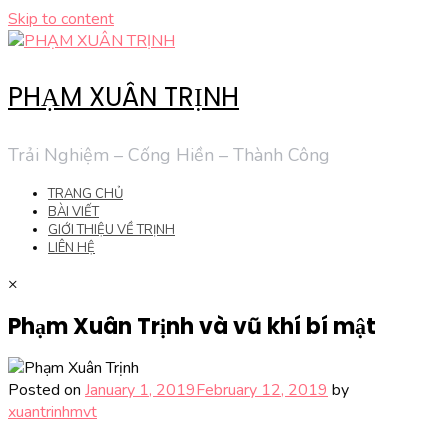
Skip to content
PHẠM XUÂN TRỊNH
Trải Nghiệm – Cống Hiền – Thành Công
TRANG CHỦ
BÀI VIẾT
GIỚI THIỆU VỀ TRỊNH
LIÊN HỆ
×
Phạm Xuân Trịnh và vũ khí bí mật
Posted on
January 1, 2019
February 12, 2019
by
xuantrinhmvt