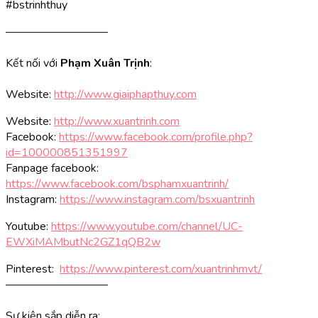
#bstrinhthuy
—————————
Kết nối với
Phạm Xuân Trịnh
:
Website:
http://www.giaiphapthuy.com
Website:
http://www.xuantrinh.com
Facebook:
https://www.facebook.com/profile.php?
id=100000851351997
Fanpage facebook:
https://www.facebook.com/bsphamxuantrinh/
Instagram:
https://www.instagram.com/bsxuantrinh
Youtube:
https://www.youtube.com/channel/UC-
EWXiMAMbutNc2GZ1qQB2w
Pinterest:
https://www.pinterest.com/xuantrinhmvt/
—————————
Sự kiện sắp diễn ra: