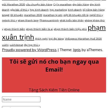
giải Marathon 2020
câu chuyện bán hàng
Cự ly marathon
dạy bán hàng
dạy kinh
doanh
gặp bác sĩ thú y
học kinh doanh
học marketing
kinh doanh
kỹ năng bán hàng
longpt
lời khuyên
marathon 2020
marathon lý sơn
một lời khuyên tốt là
nghề thú y
ngành thú y
pham thanh long
Phamxuantrinh
phát triển bản thân
phòng khám thú
phạm
y
phạm thành biên
phạm thành biên là ai
phạm thành biên triệu phú
xuân trịnh
thích nghi
trại đại bàng
VnExpress Marathon Huế 2020
vukhi
vukhibimat
đại học thú y
Proudly powered by WordPress
|
Theme:
Ignis
by aThemes.
Tôi sẽ gửi nó cho bạn ngay qua
Email!
Tặng Sách Kiếm Tiền Online