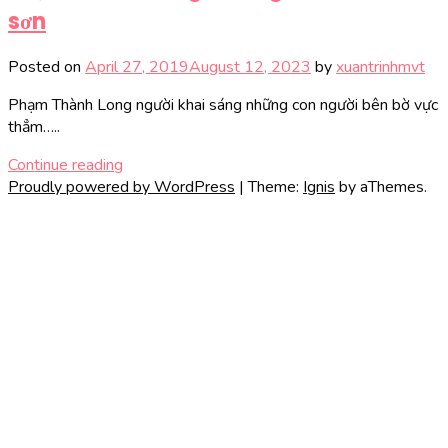
sơn
Posted on
April 27, 2019
August 12, 2023
by
xuantrinhmvt
Phạm Thành Long người khai sáng những con người bên bờ vực
thẳm…..
Continue reading
Proudly powered by WordPress
|
Theme:
Ignis
by aThemes.