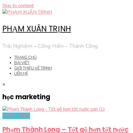
Skip to content
PHẠM XUÂN TRỊNH
Trải Nghiệm – Cống Hiền – Thành Công
TRANG CHỦ
BÀI VIẾT
GIỚI THIỆU VỀ TRỊNH
LIÊN HỆ
×
học marketing
CUỘC SỐNG
Phạm Thành Long – Tốt gỗ hơn tốt nước