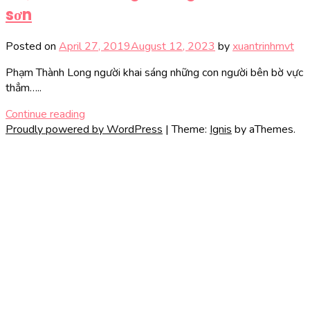
sơn
Posted on
April 27, 2019
August 12, 2023
by
xuantrinhmvt
Phạm Thành Long người khai sáng những con người bên bờ vực
thẳm…..
Continue reading
Proudly powered by WordPress
|
Theme:
Ignis
by aThemes.