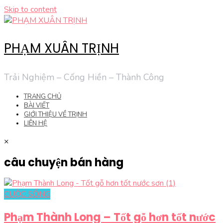
Skip to content
PHẠM XUÂN TRỊNH
Trải Nghiệm – Cống Hiền – Thành Công
TRANG CHỦ
BÀI VIẾT
GIỚI THIỆU VỀ TRỊNH
LIÊN HỆ
×
câu chuyện bán hàng
CUỘC SỐNG
Phạm Thành Long – Tốt gỗ hơn tốt nước