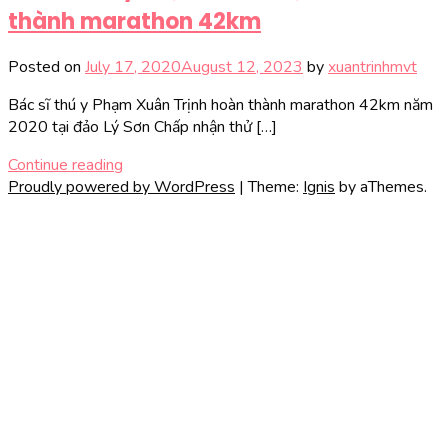
thành marathon 42km
Posted on
July 17, 2020
August 12, 2023
by
xuantrinhmvt
Bác sĩ thú y Phạm Xuân Trịnh hoàn thành marathon 42km năm
2020 tại đảo Lý Sơn Chấp nhận thử […]
Continue reading
Proudly powered by WordPress
|
Theme:
Ignis
by aThemes.