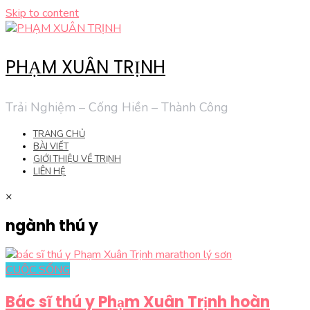
Skip to content
PHẠM XUÂN TRỊNH
Trải Nghiệm – Cống Hiền – Thành Công
TRANG CHỦ
BÀI VIẾT
GIỚI THIỆU VỀ TRỊNH
LIÊN HỆ
×
ngành thú y
CUỘC SỐNG
Bác sĩ thú y Phạm Xuân Trịnh hoàn