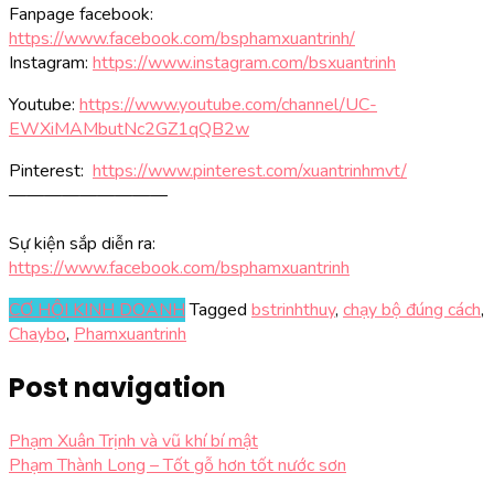
Fanpage facebook:
https://www.facebook.com/bsphamxuantrinh/
Instagram:
https://www.instagram.com/bsxuantrinh
Youtube:
https://www.youtube.com/channel/UC-
EWXiMAMbutNc2GZ1qQB2w
Pinterest:
https://www.pinterest.com/xuantrinhmvt/
—————————
Sự kiện sắp diễn ra:
https://www.facebook.com/
bsphamxuantrinh
CƠ HỘI KINH DOANH
Tagged
bstrinhthuy
,
chạy bộ đúng cách
,
Chaybo
,
Phamxuantrinh
Post navigation
Phạm Xuân Trịnh và vũ khí bí mật
Phạm Thành Long – Tốt gỗ hơn tốt nước sơn