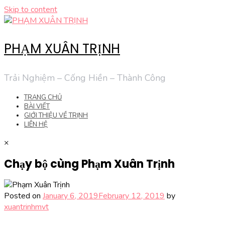
Skip to content
PHẠM XUÂN TRỊNH
Trải Nghiệm – Cống Hiền – Thành Công
TRANG CHỦ
BÀI VIẾT
GIỚI THIỆU VỀ TRỊNH
LIÊN HỆ
×
Chạy bộ cùng Phạm Xuân Trịnh
Posted on
January 6, 2019
February 12, 2019
by
xuantrinhmvt