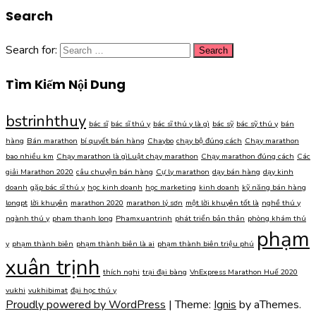
Search
Search for:
Tìm Kiếm Nội Dung
bstrinhthuy
bác sĩ
bác sĩ thú y
bác sĩ thú y là gì
bác sỹ
bác sỹ thú y
bán
hàng
Bán marathon
bí quyết bán hàng
Chaybo
chạy bộ đúng cách
Chạy marathon
bao nhiều km
Chạy marathon là gìLuật chạy marathon
Chạy marathon đúng cách
Các
giải Marathon 2020
câu chuyện bán hàng
Cự ly marathon
dạy bán hàng
dạy kinh
doanh
gặp bác sĩ thú y
học kinh doanh
học marketing
kinh doanh
kỹ năng bán hàng
longpt
lời khuyên
marathon 2020
marathon lý sơn
một lời khuyên tốt là
nghề thú y
ngành thú y
pham thanh long
Phamxuantrinh
phát triển bản thân
phòng khám thú
phạm
y
phạm thành biên
phạm thành biên là ai
phạm thành biên triệu phú
xuân trịnh
thích nghi
trại đại bàng
VnExpress Marathon Huế 2020
vukhi
vukhibimat
đại học thú y
Proudly powered by WordPress
|
Theme:
Ignis
by aThemes.