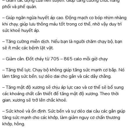
– Giảm tác động của hen suyễn. Giúp tăng cường chức năng
phổi và phế quản.
– Giúp ngăn ngừa huyết áp cao. Động mạch co bóp nhịm nhàng
khi chạy, giúp lưu thông máu tốt trong cơ thể, nhờ vậy duy trì
sức khoẻ huyết áp.
– Tăng cường miễn dịch. Nếu bạn là người chăm chạy bộ, bạn
sẽ ít mắc các bệnh lặt vặt.
– Giảm cân. Đốt cháy từ 705 – 865 calo mỗi giờ chạy
– Tăng thể lực. Chạy bộ không giúp tăng sức mạnh cơ bắp. Nó
làm tăng sức bền, sự dẻo dai cho gân và các dây chằng.
– Tăng mật độ xương sẽ chịu áp lực cao và cơ thể sẽ bổ sung
các khoáng chất cần thiết để tăng mật độ xương. Theo thời
gian, xương sẽ trở lên chắc khoẻ.
– Sức khoẻ và ổn định. Sức bền và sự dẻo dai cảu các gân giúp
tăng sức mạnh cho các khớp, làm giảm nguy cơ chấn thương
khớp, hông.