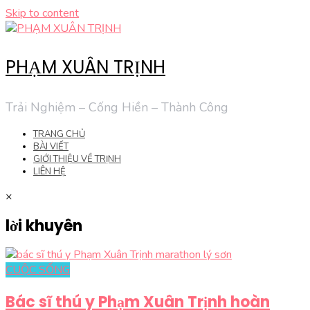
Skip to content
PHẠM XUÂN TRỊNH
Trải Nghiệm – Cống Hiền – Thành Công
TRANG CHỦ
BÀI VIẾT
GIỚI THIỆU VỀ TRỊNH
LIÊN HỆ
×
lời khuyên
CUỘC SỐNG
Bác sĩ thú y Phạm Xuân Trịnh hoàn