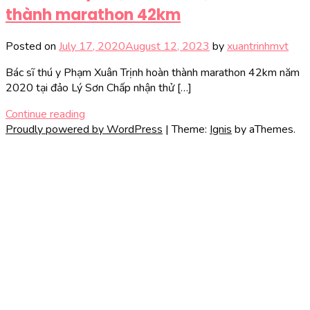
thành marathon 42km
Posted on
July 17, 2020
August 12, 2023
by
xuantrinhmvt
Bác sĩ thú y Phạm Xuân Trịnh hoàn thành marathon 42km năm
2020 tại đảo Lý Sơn Chấp nhận thử […]
Continue reading
Proudly powered by WordPress
|
Theme:
Ignis
by aThemes.