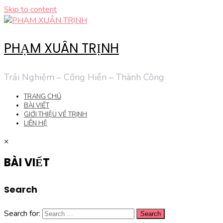
Skip to content
PHẠM XUÂN TRỊNH
Trải Nghiệm – Cống Hiền – Thành Công
TRANG CHỦ
BÀI VIẾT
GIỚI THIỆU VỀ TRỊNH
LIÊN HỆ
×
BÀI VIẾT
Search
Search for: