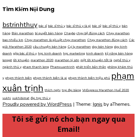
Tìm Kiếm Nội Dung
bstrinhthuy
bác sĩ
bác sĩ thú y
bác sĩ thú y là gì
bác sỹ
bác sỹ thú y
bán
hàng
Bán marathon
bí quyết bán hàng
Chaybo
chạy bộ đúng cách
Chạy marathon
bao nhiều km
Chạy marathon là gìLuật chạy marathon
Chạy marathon đúng cách
Các
giải Marathon 2020
câu chuyện bán hàng
Cự ly marathon
dạy bán hàng
dạy kinh
doanh
gặp bác sĩ thú y
học kinh doanh
học marketing
kinh doanh
kỹ năng bán hàng
longpt
lời khuyên
marathon 2020
marathon lý sơn
một lời khuyên tốt là
nghề thú y
ngành thú y
pham thanh long
Phamxuantrinh
phát triển bản thân
phòng khám thú
phạm
y
phạm thành biên
phạm thành biên là ai
phạm thành biên triệu phú
xuân trịnh
thích nghi
trại đại bàng
VnExpress Marathon Huế 2020
vukhi
vukhibimat
đại học thú y
Proudly powered by WordPress
|
Theme:
Ignis
by aThemes.
Tôi sẽ gửi nó cho bạn ngay qua
Email!