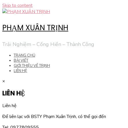
Skip to content
PHẠM XUÂN TRỊNH
Trải Nghiệm – Cống Hiền – Thành Công
TRANG CHỦ
BÀI VIẾT
GIỚI THIỆU VỀ TRỊNH
LIÊN HỆ
×
LIÊN HỆ
Liên hệ
Để liên lạc với BSTY Phạm Xuân Trịnh, có thể gọi đến
Tel: 0977809555