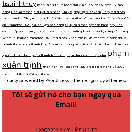
bstrinhthuy
bác sĩ
bác sĩ thú y
bác sĩ thú y là gì
bác sỹ
bác sỹ thú y
bán
hàng
Bán marathon
bí quyết bán hàng
Chaybo
chạy bộ đúng cách
Chạy marathon
bao nhiều km
Chạy marathon là gìLuật chạy marathon
Chạy marathon đúng cách
Các
giải Marathon 2020
câu chuyện bán hàng
Cự ly marathon
dạy bán hàng
dạy kinh
doanh
gặp bác sĩ thú y
học kinh doanh
học marketing
kinh doanh
kỹ năng bán hàng
longpt
lời khuyên
marathon 2020
marathon lý sơn
một lời khuyên tốt là
nghề thú y
ngành thú y
pham thanh long
Phamxuantrinh
phát triển bản thân
phòng khám thú
phạm
y
phạm thành biên
phạm thành biên là ai
phạm thành biên triệu phú
xuân trịnh
thích nghi
trại đại bàng
VnExpress Marathon Huế 2020
vukhi
vukhibimat
đại học thú y
Proudly powered by WordPress
|
Theme:
Ignis
by aThemes.
Tôi sẽ gửi nó cho bạn ngay qua
Email!
Tặng Sách Kiếm Tiền Online