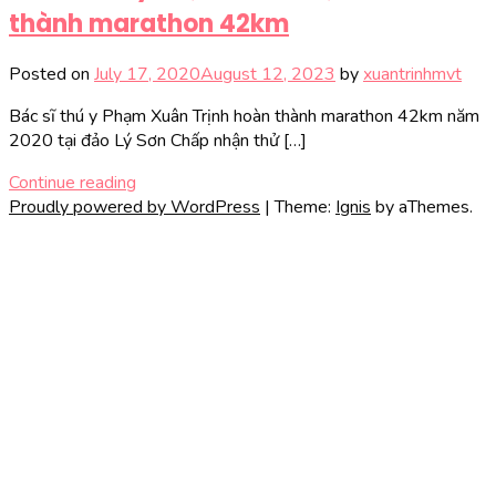
thành marathon 42km
Posted on
July 17, 2020
August 12, 2023
by
xuantrinhmvt
Bác sĩ thú y Phạm Xuân Trịnh hoàn thành marathon 42km năm
2020 tại đảo Lý Sơn Chấp nhận thử […]
Continue reading
Proudly powered by WordPress
|
Theme:
Ignis
by aThemes.