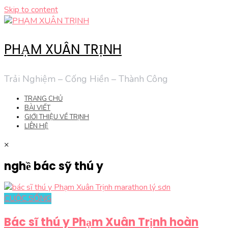
Skip to content
PHẠM XUÂN TRỊNH
Trải Nghiệm – Cống Hiền – Thành Công
TRANG CHỦ
BÀI VIẾT
GIỚI THIỆU VỀ TRỊNH
LIÊN HỆ
×
nghề bác sỹ thú y
CUỘC SỐNG
Bác sĩ thú y Phạm Xuân Trịnh hoàn