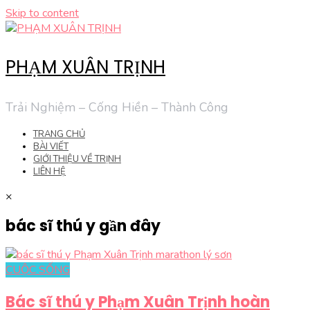
Skip to content
PHẠM XUÂN TRỊNH
Trải Nghiệm – Cống Hiền – Thành Công
TRANG CHỦ
BÀI VIẾT
GIỚI THIỆU VỀ TRỊNH
LIÊN HỆ
×
bác sĩ thú y gần đây
CUỘC SỐNG
Bác sĩ thú y Phạm Xuân Trịnh hoàn