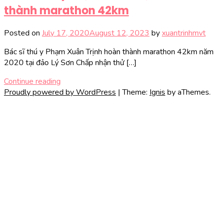
thành marathon 42km
Posted on
July 17, 2020
August 12, 2023
by
xuantrinhmvt
Bác sĩ thú y Phạm Xuân Trịnh hoàn thành marathon 42km năm
2020 tại đảo Lý Sơn Chấp nhận thử […]
Continue reading
Proudly powered by WordPress
|
Theme:
Ignis
by aThemes.